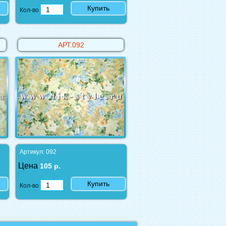
Купить
Кол-во
АРТ.092
Артикул: 092
Цена
105 р.
Купить
Кол-во