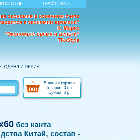
РОС-ОТВЕТ
ПРАЙС-ЛИСТ
, ОДЕЯЛ И ПЕРИН
В вашей корзине
Товаров:
0
шт.
Сумма:
0
р.
х60
без канта
дства Китай, состав -