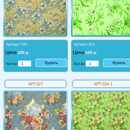
Артикул: 020
Артикул: 022
Цена
Цена
105 р.
105 р.
Купить
Купить
Кол-во
Кол-во
АРТ.027
АРТ.034-1