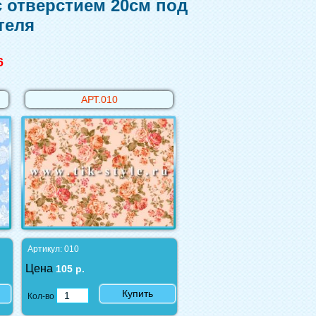
 с отверстием 20см под
теля
6
АРТ.010
Артикул: 010
Цена
105 р.
Купить
Кол-во