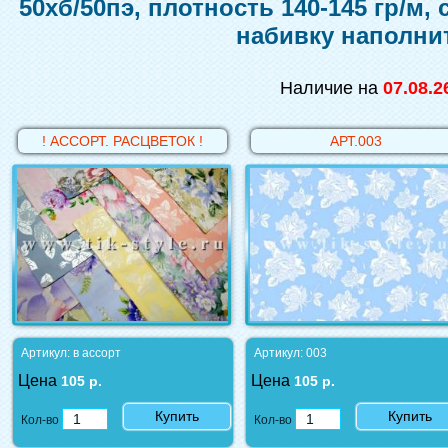
50хб/50пэ, плотность 140-145 гр/м,
набивку наполни
Наличие на
07.08.2
! АССОРТ. РАСЦВЕТОК !
АРТ.003
Артикул: в ассорт
Артикул: 003
Цена
Цена
105 р.
105 р.
Купить
Купить
Кол-во
Кол-во