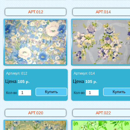
АРТ.012
АРТ.014
Артикул: 012
Артикул: 014
Цена
Цена
105 р.
105 р.
Купить
Купить
Кол-во
Кол-во
АРТ.020
АРТ.022